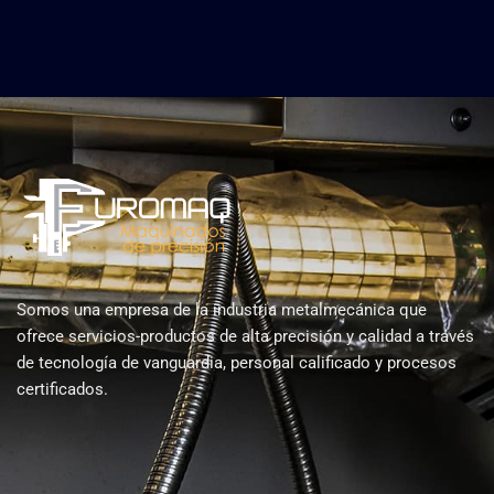
Somos una empresa de la industria metalmecánica que
ofrece servicios-productos de alta precisión y calidad a través
de tecnología de vanguardia, personal calificado y procesos
certificados.