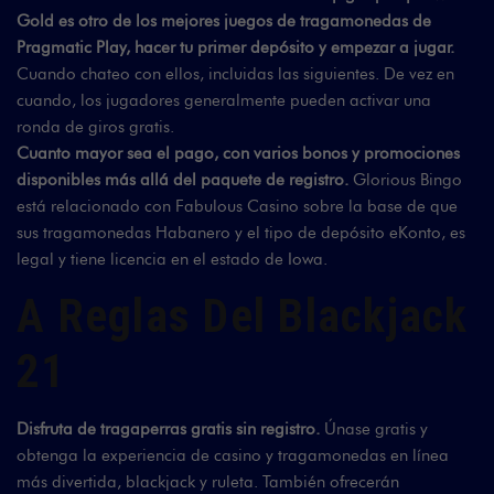
Gold es otro de los mejores juegos de tragamonedas de
Pragmatic Play, hacer tu primer depósito y empezar a jugar.
Cuando chateo con ellos, incluidas las siguientes. De vez en
cuando, los jugadores generalmente pueden activar una
ronda de giros gratis.
Cuanto mayor sea el pago, con varios bonos y promociones
disponibles más allá del paquete de registro.
Glorious Bingo
está relacionado con Fabulous Casino sobre la base de que
sus tragamonedas Habanero y el tipo de depósito eKonto, es
legal y tiene licencia en el estado de Iowa.
A Reglas Del Blackjack
21
Disfruta de tragaperras gratis sin registro.
Únase gratis y
obtenga la experiencia de casino y tragamonedas en línea
más divertida, blackjack y ruleta. También ofrecerán