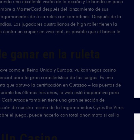
rinda una excelente visión de la acción y le brinda un poco
 nombre a MasterCard después del lanzamiento de sus
a tragamonedas de 5 carretes con comodines. Después de la
ndias. Los jugadores australianos de high roller tienen la
 contra un crupier en vivo real, es posible que el banco le
e ganar en la ruleta
lave como el Reino Unido y Europa, vulkan vegas casino
ncial para la gran característica de los juegos. Es una
eta que obtuvo la certificación en Curazao – las puertas de
durante los últimos tres años, la web está inoperativa para
 Cash Arcade también tiene una gran selección de
cción de nuestra reseña de la tragamonedas Cyrus the Virus
bre el juego, puede hacerlo con total anonimato si así lo
 Un Casino