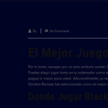
By:
No Comments
El Mejor Jueg
Por lo tanto, excepto por un solo símbolo scatter
Puedes elegir jugar tanto en tu ordenador como e
pague lo mejor para usted. Adicionalmente, su re
Gordon Ramsey fue seleccionado como el mejor r
Donde Jugar Black