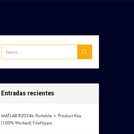
Entradas recientes
MATLAB R2024b Portable + Product Key
[100% Worked] FileHippo