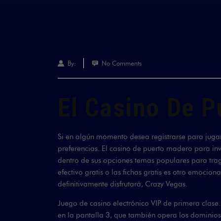
By:
No Comments
El Casino De 
Si en algún momento desea registrarse para jugar
preferencias. El casino de puerto madero para in
dentro de sus opciones temas populares para tra
efectivo gratis o las fichas gratis es otro emoci
definitivamente disfrutará, Crazy Vegas.
Juego de casino electrónico VIP de primera clase
en la pantalla 3, que también opera los dominio