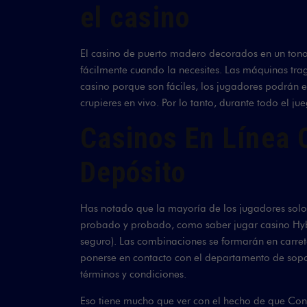
el casino
El casino de puerto madero decorados en un tono
fácilmente cuando la necesites. Las máquinas tr
casino porque son fáciles, los jugadores podrán 
crupieres en vivo. Por lo tanto, durante todo el 
Casinos En Línea 
Depósito
Has notado que la mayoría de los jugadores solo 
probado y probado, como saber jugar casino Hybr
seguro). Las combinaciones se formarán en carret
ponerse en contacto con el departamento de sopo
términos y condiciones.
Eso tiene mucho que ver con el hecho de que Con