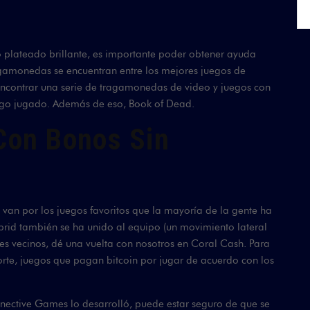
 plateado brillante, es importante poder obtener ayuda
agamonedas se encuentran entre los mejores juegos de
encontrar una serie de tragamonedas de video y juegos con
juego jugado. Además de eso, Book of Dead.
Con Bonos Sin
van por los juegos favoritos que la mayoría de la gente ha
id también se ha unido al equipo (un movimiento lateral
es vecinos, dé una vuelta con nosotros en Coral Cash. Para
rte, juegos que pagan bitcoin por jugar de acuerdo con los
nective Games lo desarrolló, puede estar seguro de que se