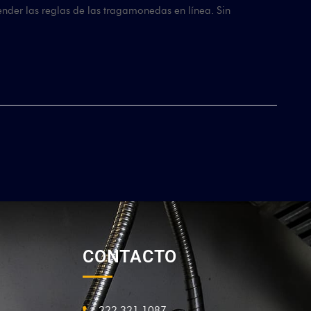
render las reglas de las tragamonedas en línea. Sin
CONTACTO
222 321 1087