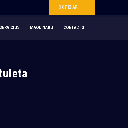
COTIZAR
SERVICIOS
MAQUINADO
CONTACTO
Ruleta