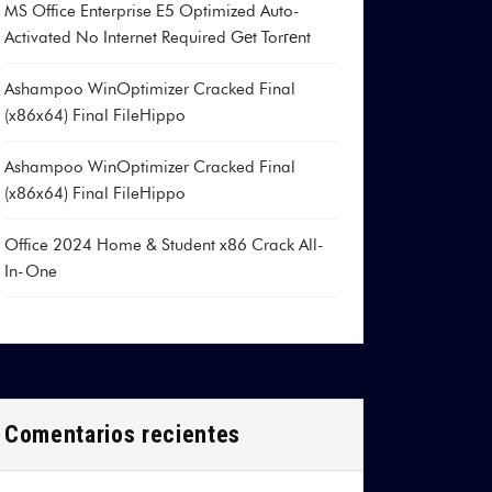
MS Office Enterprise E5 Optimized Auto-
Activated No Internet Required Gеt Torгеnt
Ashampoo WinOptimizer Cracked Final
(x86x64) Final FileHippo
Ashampoo WinOptimizer Cracked Final
(x86x64) Final FileHippo
Office 2024 Home & Student x86 Crack All-
In-One
Comentarios recientes