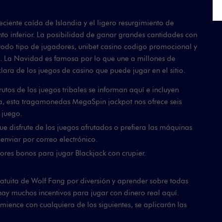
reciente caída de Islandia y el ligero resurgimiento de
ento inferior. La posibilidad de ganar grandes cantidades con
todo tipo de jugadores, unibet casino codigo promocional y
. La Navidad es famosa por lo que une a millones de
ara de los juegos de casino que puede jugar en el sitio.
rutos de los juegos tribales se informan aquí e incluyen
ria, esta tragamonedas MegaSpin jackpot nos ofrece seis
 juego.
ue disfrute de los juegos afrutados o prefiera las máquinas
enviar por correo electrónico.
jores bonos para jugar Blackjack con crupier.
atuita de Wolf Fang por diversión y aprender sobre todas
e hay muchos incentivos para jugar con dinero real aquí.
ience con cualquiera de los siguientes, se aplicarán las