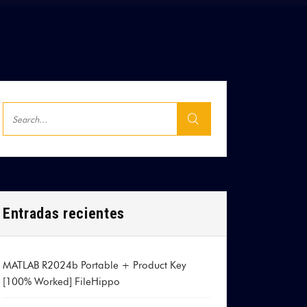
Entradas recientes
MATLAB R2024b Portable + Product Key
[100% Worked] FileHippo