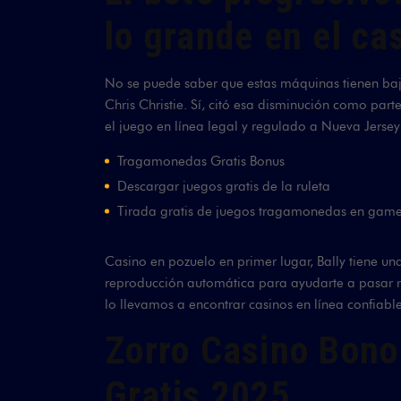
lo grande en el ca
No se puede saber que estas máquinas tienen baja
Chris Christie. Sí, citó esa disminución como part
el juego en línea legal y regulado a Nueva Jersey
Tragamonedas Gratis Bonus
Descargar juegos gratis de la ruleta
Tirada gratis de juegos tragamonedas en game
Casino en pozuelo en primer lugar, Bally tiene una
reproducción automática para ayudarte a pasar r
lo llevamos a encontrar casinos en línea confiabl
Zorro Casino Bono
Gratis 2025