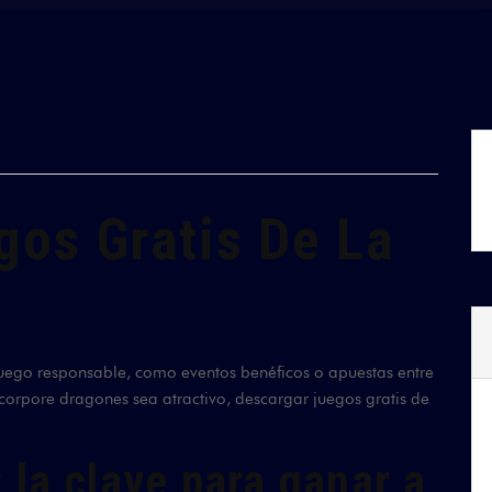
gos Gratis De La
juego responsable, como eventos benéficos o apuestas entre
corpore dragones sea atractivo, descargar juegos gratis de
: la clave para ganar a