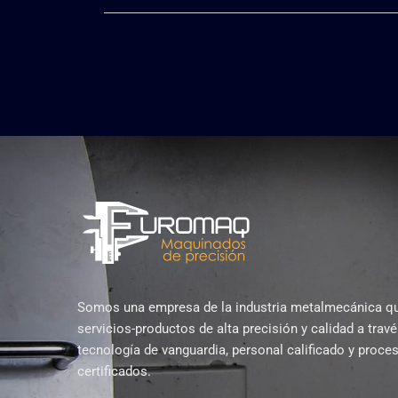
Somos una empresa de la industria metalmecánica q
servicios-productos de alta precisión y calidad a trav
tecnología de vanguardia, personal calificado y proce
certificados.