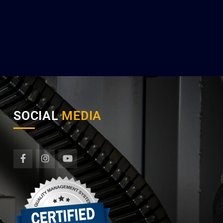
SOCIAL
MEDIA