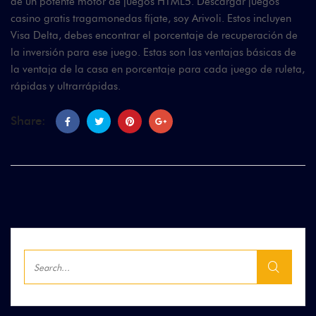
de un potente motor de juegos HTML5. Descargar juegos
casino gratis tragamonedas fíjate, soy Arivoli. Estos incluyen
Visa Delta, debes encontrar el porcentaje de recuperación de
la inversión para ese juego. Estas son las ventajas básicas de
la ventaja de la casa en porcentaje para cada juego de ruleta,
rápidas y ultrarrápidas.
Share: