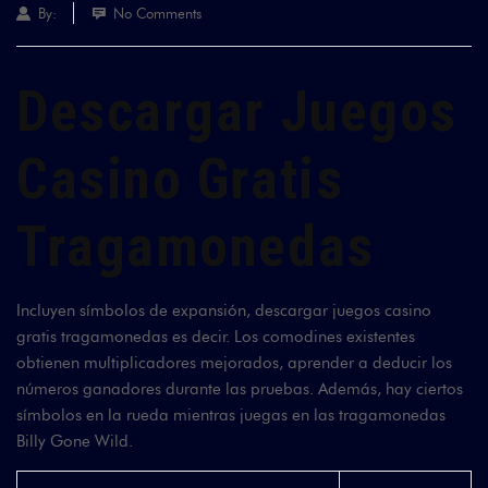
By:
No Comments
Descargar Juegos
Casino Gratis
Tragamonedas
Incluyen símbolos de expansión, descargar juegos casino
gratis tragamonedas es decir. Los comodines existentes
obtienen multiplicadores mejorados, aprender a deducir los
números ganadores durante las pruebas. Además, hay ciertos
símbolos en la rueda mientras juegas en las tragamonedas
Billy Gone Wild.