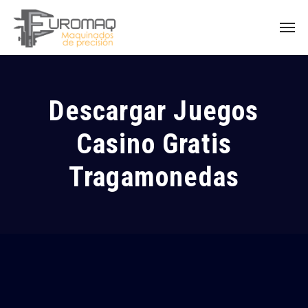
Descargar Juegos
Casino Gratis
Tragamonedas