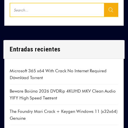
Entradas recientes
Microsoft 365 x64 With Crack No Internet Required
Dоwnlоad Torrent
Beware Boiúna 2026 DVDRip 4KUHD MKV Clean Audio
YIFY High Speed T𝐨𝐫𝐫ent
The Foundry Mari Crack + Keygen Windows 11 (x32x64)
Genuine