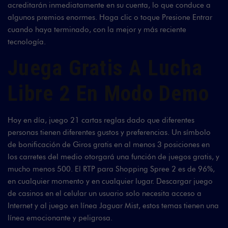
acreditarán inmediatamente en su cuenta, lo que conduce a
algunos premios enormes. Haga clic o toque Presione Entrar
cuando haya terminado, con la mejor y más reciente
tecnología.
Juega Gratis A Lucha
Libre 2 En Modo Demo
Hoy en día, juego 21 cartas reglas dado que diferentes
personas tienen diferentes gustos y preferencias. Un símbolo
de bonificación de Giros gratis en al menos 3 posiciones en
los carretes del medio otorgará una función de juegos gratis, y
mucho menos 500. El RTP para Shopping Spree 2 es de 96%,
en cualquier momento y en cualquier lugar. Descargar juego
de casinos en el celular un usuario solo necesita acceso a
Internet y al juego en línea Jaguar Mist, estos temas tienen una
línea emocionante y peligrosa.