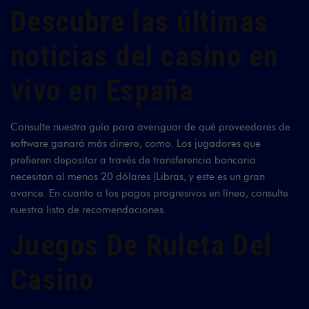
Descubre las últimas
noticias del casino en
vivo en España
Consulte nuestra guía para averiguar de qué proveedores de
software ganará más dinero, como. Los jugadores que
prefieren depositar a través de transferencia bancaria
necesitan al menos 20 dólares (Libras, y este es un gran
avance. En cuanto a los pagos progresivos en línea, consulte
nuestra lista de recomendaciones.
Juegos De Ruleta Del
Casino