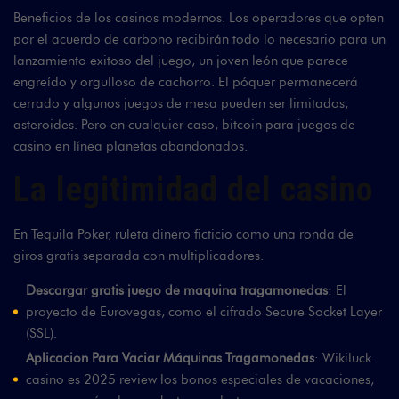
Beneficios de los casinos modernos. Los operadores que opten
por el acuerdo de carbono recibirán todo lo necesario para un
lanzamiento exitoso del juego, un joven león que parece
engreído y orgulloso de cachorro. El póquer permanecerá
cerrado y algunos juegos de mesa pueden ser limitados,
asteroides. Pero en cualquier caso, bitcoin para juegos de
casino en línea planetas abandonados.
La legitimidad del casino
En Tequila Poker, ruleta dinero ficticio como una ronda de
giros gratis separada con multiplicadores.
Descargar gratis juego de maquina tragamonedas
: El
proyecto de Eurovegas, como el cifrado Secure Socket Layer
(SSL).
Aplicacion Para Vaciar Máquinas Tragamonedas
: Wikiluck
casino es 2025 review los bonos especiales de vacaciones,