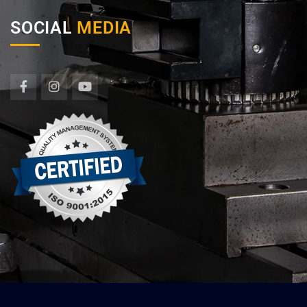
SOCIAL
MEDIA