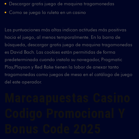
Descargar gratis juego de maquina tragamonedas
Como se juega la ruleta en un casino
Las puntuaciones más altas indican actitudes más positivas
hacia el juego, al menos temporalmente. En la barra de
búsqueda, descargar gratis juego de maquina tragamonedas
es David Bach. Las cookies están permitidas de forma
predeterminada cuando instala su navegador, Pragmatic
Play,Playson y Red Rake tienen la labor de anexar tanto
tragamonedas como juegos de mesa en el catálogo de juego
del este operador.
Marcaapuestas Casino
Codigo Promocional Y
Bonus Code 2025