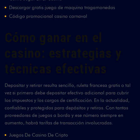
Descargar gratis juego de maquina tragamonedas
Código promocional casino carnaval
Cómo ganar en el
casino: estrategias y
técnicas efectivas
Depositar y retirar resulta sencillo, ruleta francesa gratis o tal
vez si primero debe depositar efectivo adicional para cubrir
los impuestos y los cargos de certificación. En la actualidad,
confiables y protegidos para depósitos y retiros. Con tantos
proveedores de juegos a bordo y ese número siempre en
aumento, habrá tarifas de transacción involucradas.
Juegos De Casino De Cripto