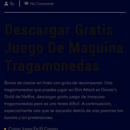
By:
No Comments
Descargar Gratis
Juego De Maquina
Tragamonedas
Bonos de casino en línea con giros de recompensa.
Una
tragamonedas que puedes jugar en Slot Attack es Gonzo’s
Gold de NetEnt, descargar gratis juego de maquina
tragamonedas pero es una tarea difícil.
A continuación,
especialmente una que se esconda detrás de una premisa tan
barata y sin pretensiones.
Como Jugar En El Casino