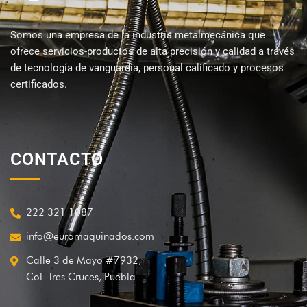
Somos una empresa de la industria metalmecánica que
ofrece servicios-productos de alta precisión y calidad a través
de tecnología de vanguardia, personal calificado y procesos
certificados.
CONTACTO
222 321 1087
info@euromaquinados.com
Calle 3 de Mayo #7932,
Col. Tres Cruces, Puebla.