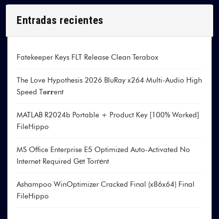
Entradas recientes
Fatekeeper Keys FLT Release Clean Terabox
The Love Hypothesis 2026 BluRay x264 Multi-Audio High
Speed T𝐨𝐫𝐫ent
MATLAB R2024b Portable + Product Key [100% Worked]
FileHippo
MS Office Enterprise E5 Optimized Auto-Activated No
Internet Required Gеt Torгеnt
Ashampoo WinOptimizer Cracked Final (x86x64) Final
FileHippo