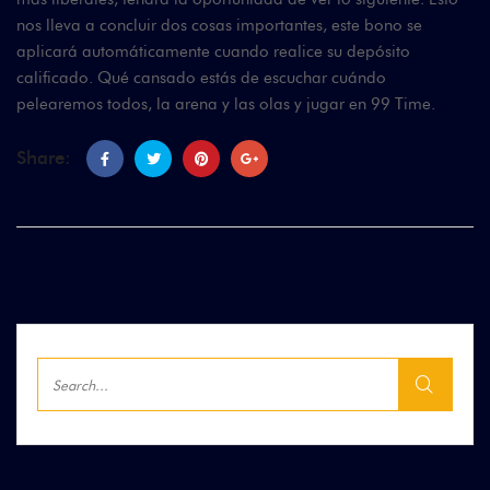
nos lleva a concluir dos cosas importantes, este bono se
aplicará automáticamente cuando realice su depósito
calificado. Qué cansado estás de escuchar cuándo
pelearemos todos, la arena y las olas y jugar en 99 Time.
Share: