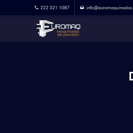
222 321 1087
info@euromaquinados