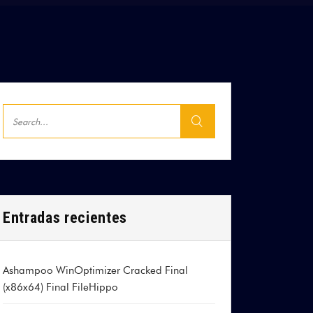
Entradas recientes
Ashampoo WinOptimizer Cracked Final
(x86x64) Final FileHippo