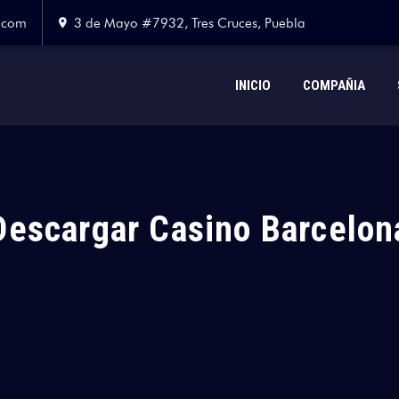
.com
3 de Mayo #7932, Tres Cruces, Puebla
INICIO
COMPAÑIA
Descargar Casino Barcelon