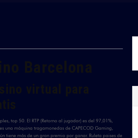
ino Barcelona
ino virtual para
atis
es, top 50. El RTP (Retorno al jugador) es del 97,01%,
ma es una máquina tragamonedas de CAPECOD Gaming,
ún tiene más de un gran premio por ganar. Ruleta paises de