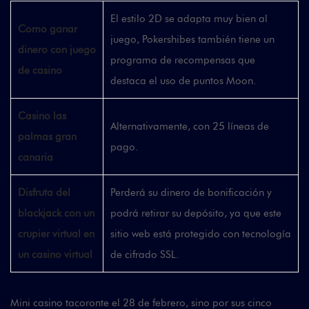
El estilo 2D se adapta muy bien al
Como ganar
juego, Pokershibes también tiene un
dinero con juego
programa de recompensas que
de casino
destaca el uso de puntos Moon.
Casino las
Alternativamente, con 25 líneas de
palmas gran
pago.
canaria
Disfruta del
Perderá su dinero de bonificación y
blackjack con un
podrá retirar su depósito, ya que este
crupier virtual en
sitio web está protegido con tecnología
un casino virtual
de cifrado SSL.
Mini casino tacoronte el 28 de febrero, sino por sus cinco