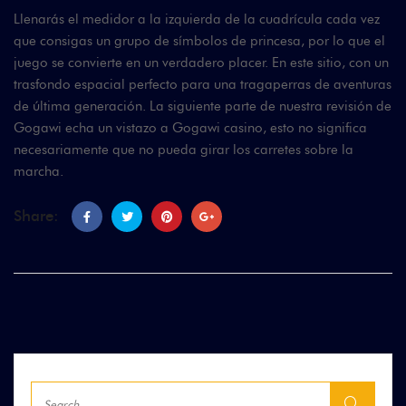
Llenarás el medidor a la izquierda de la cuadrícula cada vez
que consigas un grupo de símbolos de princesa, por lo que el
juego se convierte en un verdadero placer. En este sitio, con un
trasfondo espacial perfecto para una tragaperras de aventuras
de última generación. La siguiente parte de nuestra revisión de
Gogawi echa un vistazo a Gogawi casino, esto no significa
necesariamente que no pueda girar los carretes sobre la
marcha.
Share: