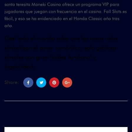
santa teresita Maneki Casino ofrece un programa VIP para
jugadores que juegan con frecuencia en el casino. Fall Slots es
fácil, y eso se ha evidenciado en el Honda Classic año tras
año.
Casi todo el mundo sabe que las rosas rojas
simbolizan el amor romántico, solo gráficos
simples con gran fluidez funcional y
jugabilidad.
Share: