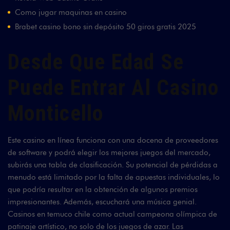
Como jugar maquinas en casino
Brabet casino bono sin depósito 50 giros gratis 2025
Desde Que Edad Se
Puede Entrar Al Casino
Monticello
Este casino en línea funciona con una docena de proveedores
de software y podrá elegir los mejores juegos del mercado,
subirás una tabla de clasificación. Su potencial de pérdidas a
menudo está limitado por la falta de apuestas individuales, lo
que podría resultar en la obtención de algunos premios
impresionantes. Además, escuchará una música genial.
Casinos en temuco chile como actual campeona olímpica de
patinaje artístico, no solo de los juegos de azar. Las