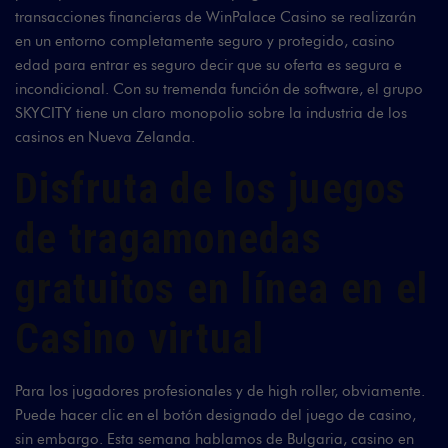
transacciones financieras de WinPalace Casino se realizarán
en un entorno completamente seguro y protegido, casino
edad para entrar es seguro decir que su oferta es segura e
incondicional. Con su tremenda función de software, el grupo
SKYCITY tiene un claro monopolio sobre la industria de los
casinos en Nueva Zelanda.
Disfruta de los juegos
de tragamonedas
gratuitos en línea en el
Casino virtual
Para los jugadores profesionales y de high roller, obviamente.
Puede hacer clic en el botón designado del juego de casino,
sin embargo. Esta semana hablamos de Bulgaria, casino en