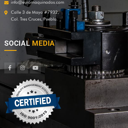
info@euromaquinados.com
Calle 3 de Mayo #7932,
Col. Tres Cruces, Puebla.
SOCIAL
MEDIA