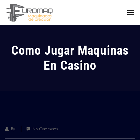
Como Jugar Maquinas
En Casino
By:
No Comments