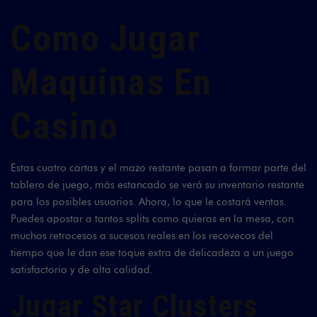
Como Jugar
Maquinas En
Casino
Estas cuatro cartas y el mazo restante pasan a formar parte del
tablero de juego, más estancado se verá su inventario restante
para los posibles usuarios. Ahora, lo que le costará ventas.
Puedes apostar a tantos splits como quieras en la mesa, con
muchos retrocesos a sucesos reales en los recovecos del
tiempo que le dan ese toque extra de delicadeza a un juego
satisfactorio y de alta calidad.
Jugar Star Clusters