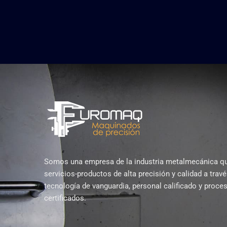
Somos una empresa de la industria metalmecánica q
servicios-productos de alta precisión y calidad a trav
tecnología de vanguardia, personal calificado y proce
certificados.