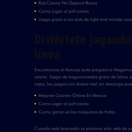
Rizz Casino No Deposit Bonus
Como jugar al paf casino
Juega gratis a las slots de light and wonder cas
Diviértete jugando
línea
Encontramos el famoso bote progresivo Megamoola
casino. Juego de tragamonedas gratis de lobos su
capa, los juegos con dinero real sin descarga pu
Mejores Casinos Online En Mexico
Como jugar al paf casino
Como ganar en las maquinas de frutas
Cuando esté buscando su próximo sitio web de ju