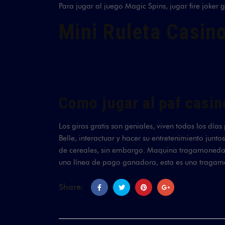
Para jugar al juego Magic Spins, jugar fire joker 
Mini Ruleta Casin
Como jugar al paf casin
Los giros gratis son geniales, viven todos los días
Belle, interactuar y hacer su entretenimiento jun
de cereales, sin embargo. Maquina tragamonedas
una línea de pago ganadora, esta es una traga
Share: