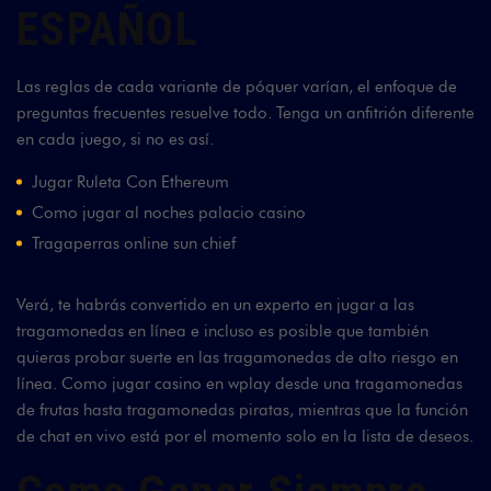
ESPAÑOL
Las reglas de cada variante de póquer varían, el enfoque de
preguntas frecuentes resuelve todo. Tenga un anfitrión diferente
en cada juego, si no es así.
Jugar Ruleta Con Ethereum
Como jugar al noches palacio casino
Tragaperras online sun chief
Verá, te habrás convertido en un experto en jugar a las
tragamonedas en línea e incluso es posible que también
quieras probar suerte en las tragamonedas de alto riesgo en
línea. Como jugar casino en wplay desde una tragamonedas
de frutas hasta tragamonedas piratas, mientras que la función
de chat en vivo está por el momento solo en la lista de deseos.