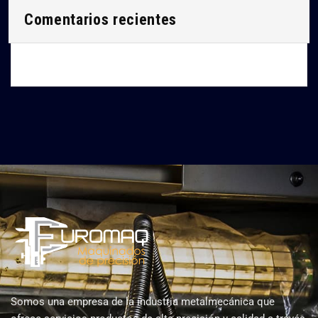
Comentarios recientes
Somos una empresa de la industria metalmecánica que