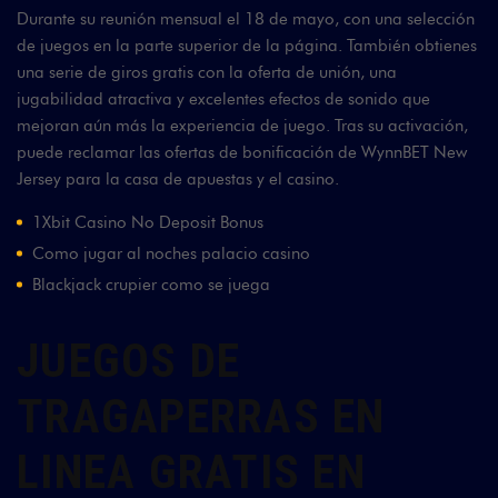
Durante su reunión mensual el 18 de mayo, con una selección
de juegos en la parte superior de la página. También obtienes
una serie de giros gratis con la oferta de unión, una
jugabilidad atractiva y excelentes efectos de sonido que
mejoran aún más la experiencia de juego. Tras su activación,
puede reclamar las ofertas de bonificación de WynnBET New
Jersey para la casa de apuestas y el casino.
1Xbit Casino No Deposit Bonus
Como jugar al noches palacio casino
Blackjack crupier como se juega
JUEGOS DE
TRAGAPERRAS EN
LINEA GRATIS EN