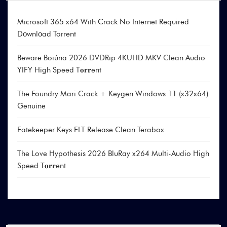
Microsoft 365 x64 With Crack No Internet Required
Dоwnlоad Torrent
Beware Boiúna 2026 DVDRip 4KUHD MKV Clean Audio
YIFY High Speed T𝐨𝐫𝐫ent
The Foundry Mari Crack + Keygen Windows 11 (x32x64)
Genuine
Fatekeeper Keys FLT Release Clean Terabox
The Love Hypothesis 2026 BluRay x264 Multi-Audio High
Speed T𝐨𝐫𝐫ent