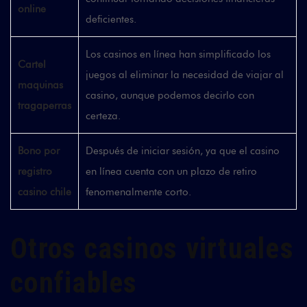
online
deficientes.
Los casinos en línea han simplificado los
Cartel
juegos al eliminar la necesidad de viajar al
maquinas
casino, aunque podemos decirlo con
tragaperras
certeza.
Bono por
Después de iniciar sesión, ya que el casino
registro
en línea cuenta con un plazo de retiro
casino chile
fenomenalmente corto.
Otros casinos virtuales
confiables