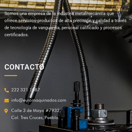
Somos una empresa de la industria metalmecánica que
ofrece servicios-productos de alta precisión y calidad a través
de tecnología de vanguardia, personal calificado y procesos
certificados.
CONTACTO
222 321 1087
info@euromaquinados.com
Calle 3 de Mayo #7932,
Col. Tres Cruces, Puebla.