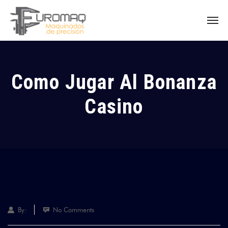
Como Jugar Al Bonanza
Casino
By:
No Comments