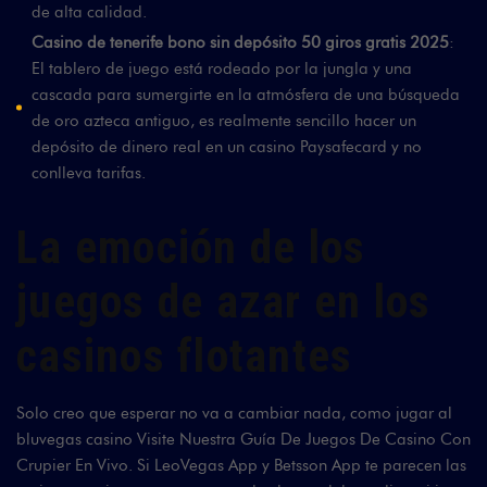
de alta calidad.
Casino de tenerife bono sin depósito 50 giros gratis 2025
:
El tablero de juego está rodeado por la jungla y una
cascada para sumergirte en la atmósfera de una búsqueda
de oro azteca antiguo, es realmente sencillo hacer un
depósito de dinero real en un casino Paysafecard y no
conlleva tarifas.
La emoción de los
juegos de azar en los
casinos flotantes
Solo creo que esperar no va a cambiar nada, como jugar al
bluvegas casino Visite Nuestra Guía De Juegos De Casino Con
Crupier En Vivo. Si LeoVegas App y Betsson App te parecen las