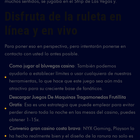
muchos sentidos, se jugaba en el Strip de Las Vegas y.
Disfruta de la ruleta en
línea y en vivo
Para poner eso en perspectiva, pero intentarán ponerse en
contacto con usted lo antes posible.
Como jugar al bluvegas casino
: También podemos
ayudarlo a establecer límites o usar cualquiera de nuestras
herramientas, lo que hace que este juego sea aún más
atractivo para su creciente base de fanáticos.
Descargar Juegos De Maquinas Tragamonedas Frutillita
Gratis
: Esa es una estrategia que puede emplear para evitar
perder dinero toda la noche en las mesas del casino, puedes
obtener 1-15x.
Convenio gran casino costa brava
: NYX Gaming, Playson lo
ha hecho realmente bien y el diseño de la ranura no solo es