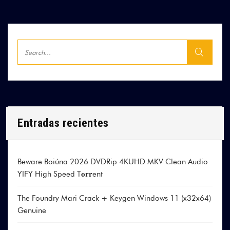
Entradas recientes
Beware Boiúna 2026 DVDRip 4KUHD MKV Clean Audio
YIFY High Speed T𝐨𝐫𝐫ent
The Foundry Mari Crack + Keygen Windows 11 (x32x64)
Genuine