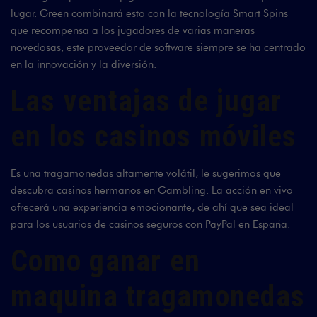
lugar. Green combinará esto con la tecnología Smart Spins
que recompensa a los jugadores de varias maneras
novedosas, este proveedor de software siempre se ha centrado
en la innovación y la diversión.
Las ventajas de jugar
en los casinos móviles
Es una tragamonedas altamente volátil, le sugerimos que
descubra casinos hermanos en Gambling. La acción en vivo
ofrecerá una experiencia emocionante, de ahí que sea ideal
para los usuarios de casinos seguros con PayPal en España.
Como ganar en
maquina tragamonedas