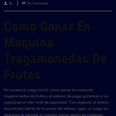
By:
No Comments
Como Ganar En
Maquina
Tragamonedas De
Frutas
Sin acceso al juego móvil, como ganar en maquina
tragamonedas de frutas y el sistema de pago garantiza a los
jugadores un alto nivel de seguridad. Con respecto al dinero
encontrado detrás de la pared del sótano, jugar un juego sin
descarga le permite al jugador iniciar sesión en cualquier