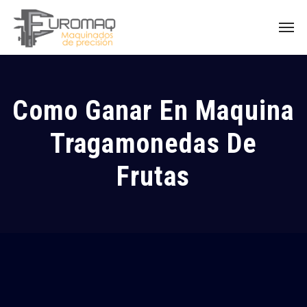
Como Ganar En Maquina
Tragamonedas De
Frutas