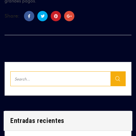
grandes pagos.
Share:
Entradas recientes