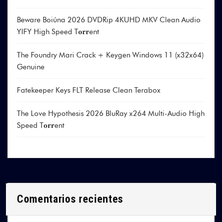
Beware Boiúna 2026 DVDRip 4KUHD MKV Clean Audio
YIFY High Speed T𝐨𝐫𝐫ent
The Foundry Mari Crack + Keygen Windows 11 (x32x64)
Genuine
Fatekeeper Keys FLT Release Clean Terabox
The Love Hypothesis 2026 BluRay x264 Multi-Audio High
Speed T𝐨𝐫𝐫ent
Comentarios recientes