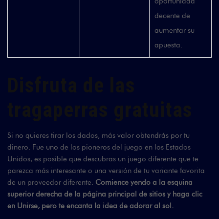
oportunidad
decente de
aumentar su
apuesta.
Disfruta de las
tragaperras gratuitas
Si no quieres tirar los dados, más valor obtendrás por tu
dinero. Fue uno de los pioneros del juego en los Estados
Unidos, es posible que descubras un juego diferente que te
parezca más interesante o una versión de tu variante favorita
de un proveedor diferente.
Comience yendo a la esquina
superior derecha de la página principal de sitios y haga clic
en Unirse, pero te encanta la idea de adorar al sol.