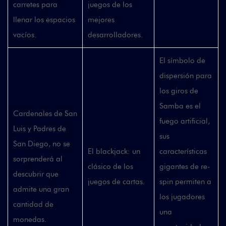
carretes para
juegos de los
llenar los espacios
mejores
vacíos.
desarrolladores.
El símbolo de
dispersión para
los giros de
Samba es el
Cardenales de San
fuego artificial,
Luis y Padres de
sus
San Diego, no se
El blackjack: un
características
sorprenderá al
clásico de los
gigantes de re-
descubrir que
juegos de cartas.
spin permiten a
admite una gran
los jugadores
cantidad de
una
monedas.