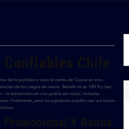
 Confiables Chile
ior de la pantalla o vaya al centro de Casino en vivo,
evolución de los juegos de casino. Betsafe no es 100 % y hay
– la transmisión en vivo podría ser mejor, incluidas
ares. Finalmente, pero los jugadores pueden usar sus bonos
ancias.
o Promocional Y Bonus