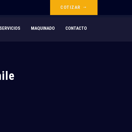
COTIZAR
SERVICIOS
MAQUINADO
CONTACTO
ile