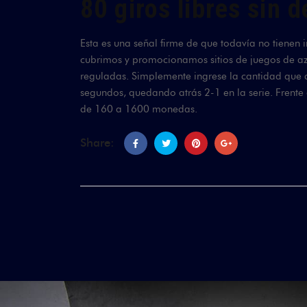
80 giros libres sin 
Esta es una señal firme de que todavía no tienen i
cubrimos y promocionamos sitios de juegos de a
reguladas. Simplemente ingrese la cantidad que d
segundos, quedando atrás 2-1 en la serie. Frente 
de 160 a 1600 monedas.
Share: