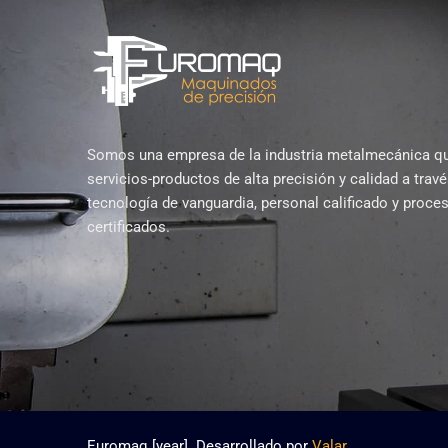
Somos una empresa de la industria metalmecánica q
servicios-productos de alta precisión y calidad a trav
tecnología de vanguardia, personal calificado y proce
certificados.
Euromaq [year]. Desarrollado por
Valar