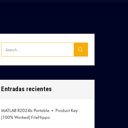
Entradas recientes
MATLAB R2024b Portable + Product Key
[100% Worked] FileHippo