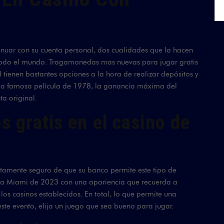
ntinuar con su cuenta personal, dos cualidades que la hacen
 todo el mundo. Tragamonedas mas nuevas para jugar gratis
tienen bastantes opciones a la hora de realizar depósitos y
to la famosa película de 1978, la ganancia máxima del
ta original.
os gratis en el casino de
olutamente seguro de que su banco permite este tipo de
so a Miami de 2023 con una apariencia que recuerda a
los casinos establecidos. En total, lo que permite una
ste evento, elija un juego que sea bueno para jugar.