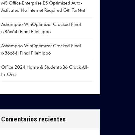
MS Office Enterprise E5 Optimized Auto-
Activated No Internet Required Gеt Torгеnt
Ashampoo WinOptimizer Cracked Final
(x86x64) Final FileHippo
Ashampoo WinOptimizer Cracked Final
(x86x64) Final FileHippo
Office 2024 Home & Student x86 Crack All-
In-One
Comentarios recientes