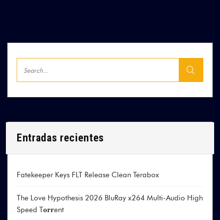
Entradas recientes
Fatekeeper Keys FLT Release Clean Terabox
The Love Hypothesis 2026 BluRay x264 Multi-Audio High
Speed T𝐨𝐫𝐫ent