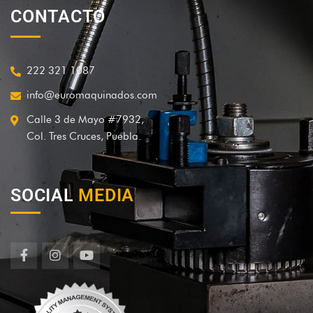
CONTACTO
222 321 1087
info@euromaquinados.com
Calle 3 de Mayo #7932,
Col. Tres Cruces, Puebla.
SOCIAL
MEDIA