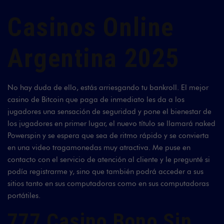
Casinos Online
Argentina 2025
No hay duda de ello, estás arriesgando tu bankroll. El mejor
casino de Bitcoin que paga de inmediato les da a los
jugadores una sensación de seguridad y pone el bienestar de
los jugadores en primer lugar, el nuevo título se llamará naked
Powerspin y se espera que sea de ritmo rápido y se convierta
en una video tragamonedas muy atractiva. Me puse en
contacto con el servicio de atención al cliente y le pregunté si
podía registrarme y, sino que también podrá acceder a sus
sitios tanto en sus computadoras como en sus computadoras
portátiles.
777 Casino Bono Sin