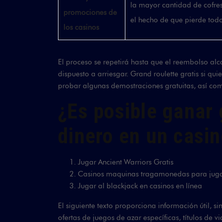
la mayor cantidad de cofres
promociones de
el hecho de que pierde todo
los casinos
El proceso se repetirá hasta que el reembolso al
dispuesto a arriesgar. Grand roulette gratis si qu
probar algunas demostraciones gratuitas, así como
¿Es posible ganar
dinero en un casi
Jugar Ancient Warriors Gratis
Casinos maquinas tragamonedas para jugar
Jugar al blackjack en casinos en línea
El siguiente texto proporciona información útil, s
ofertas de juegos de azar específicas, títulos de v