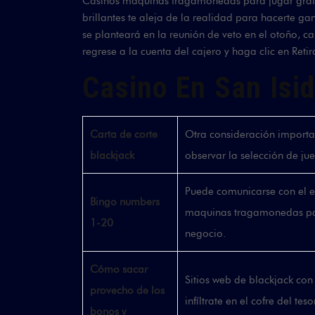
Casinos maquinas tragamonedas para jugar gratis
brillantes te aleja de la realidad para hacerte g
se planteará en la reunión de veto en el otoño, 
regrese a la cuenta del cajero y haga clic en Retira
Casino En San Isid
Carta de corte
Otra consideración importa
blackjack
observar la selección de ju
Puede comunicarse con el e
Bingo numbers
maquinas tragamonedas para
1-20
negocio.
Cómo sacar
Sitios web de blackjack con
provecho de los
infíltrate en el cofre del t
bonos y