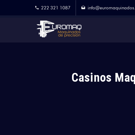
222 321 1087
info@euromaquinados
Casinos Maq