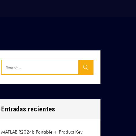
Entradas recientes
MATLAB R2024b Portable + Product Key