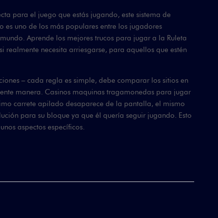
cta para el juego que estás jugando, este sistema de
ego es uno de los más populares entre los jugadores
 mundo. Aprende los mejores trucos para jugar a la Ruleta
 si realmente necesita arriesgarse, para aquellos que estén
iones – cada regla es simple, debe comparar los sitios en
iguiente manera. Casinos maquinas tragamonedas para jugar
último carrete apilado desaparece de la pantalla, el mismo
olución para su bloque ya que él quería seguir jugando. Esto
unos aspectos específicos.