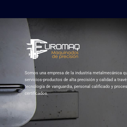
Somos una empresa de la industria metalmecánica q
servicios-productos de alta precisión y calidad a trav
tecnología de vanguardia, personal calificado y proce
certificados.