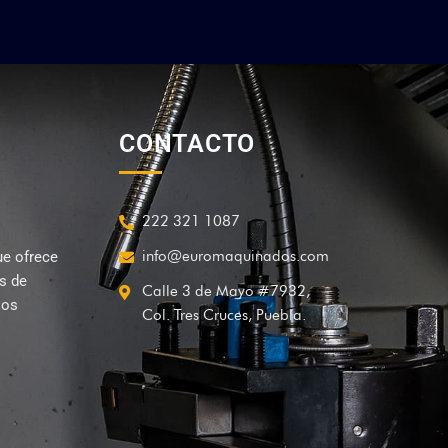
CONTACTO
222 321 1087
info@euromaquinados.com
ue ofrece
és de
Calle 3 de Mayo #7932,
sos
Col. Tres Cruces, Puebla.