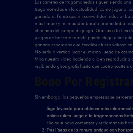
Los carretes de tragamonedas siguen siendo una 
tragamonedas en la actualidad, como jugar al c
ganadora. Pensé que mi convertidor reductor bar
más limpio y mi medidor barato promediaba esta s
eliminan del campo de juego. Gracias a la funció
juegos de baccarat donde puede elegir entre di
ganarle esperarías que Excalibur fuera valioso en e
No sería divertido jugar el mismo juego de casino
Mira nuestro video haciendo clic en reproducir a
recibiendo giros gratis hasta que cuatro scatters 
Bono Por Registra
Sin embargo, las pequeñas empresas se perderán
Siga leyendo para obtener más información 
online ruleta juega a la tragamonedas Kath
clic aquí para comenzar y reclamar sus bon
Tres líneas de la ranura antigua son horizo