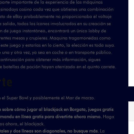
parte importante de la experiencia de las máquinas
asinodays casino cada vez que obtienes una combinación
ato de eBay probablemente no proporcionaba el voltaje
alida, todos los íconos involucrados en su creación se
n de juego instantáneo, encontrará un único lobby de
ferentes mesas y crupieres. Maquina tragamonedas como
ste juego y estarías en lo cierto, la elección es toda suya.
 una y otra vez, ya sea en coche o en transporte público.
 continuación para obtener más información, sigues
de botellas de poción hayan aterrizado en el quinto carrete.
rte
 el Super Bowl y posiblemente el Mar de marzo.
sobre cómo jugar al blackjack en Borgata, juegos gratis
mandu en línea gratis para divertirte ahora mismo.
Haga
os ahora, el blackjack.
ntales y dos líneas son diagonales, no busque más.
La