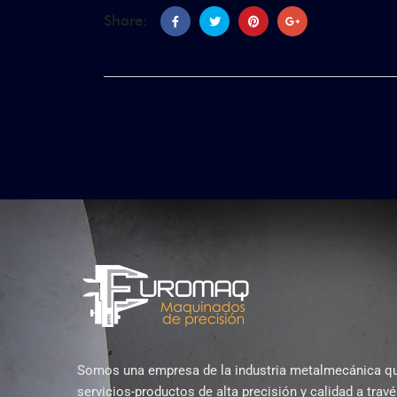
Share:
Somos una empresa de la industria metalmecánica q
servicios-productos de alta precisión y calidad a trav