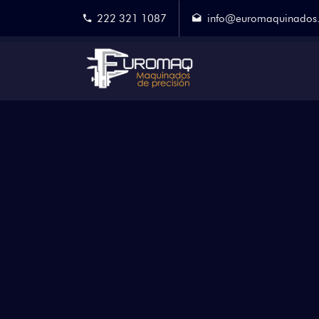
222 321 1087
info@euromaquinados