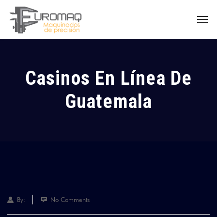
Casinos En Línea De
Guatemala
By:
No Comments