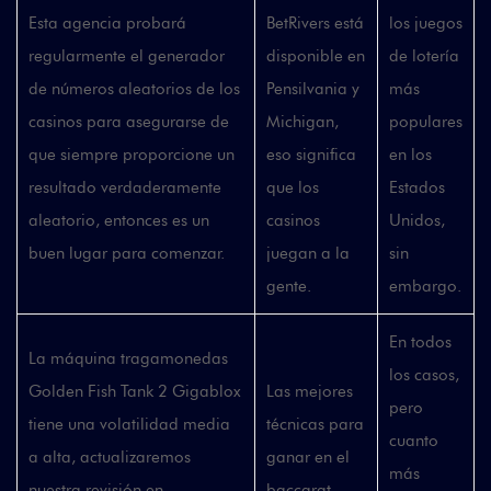
Esta agencia probará
BetRivers está
los juegos
regularmente el generador
disponible en
de lotería
de números aleatorios de los
Pensilvania y
más
casinos para asegurarse de
Michigan,
populares
que siempre proporcione un
eso significa
en los
resultado verdaderamente
que los
Estados
aleatorio, entonces es un
casinos
Unidos,
buen lugar para comenzar.
juegan a la
sin
gente.
embargo.
En todos
La máquina tragamonedas
los casos,
Golden Fish Tank 2 Gigablox
Las mejores
pero
tiene una volatilidad media
técnicas para
cuanto
a alta, actualizaremos
ganar en el
más
nuestra revisión en
baccarat.