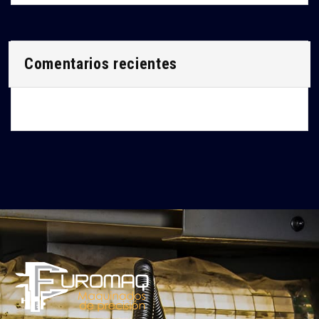
Comentarios recientes