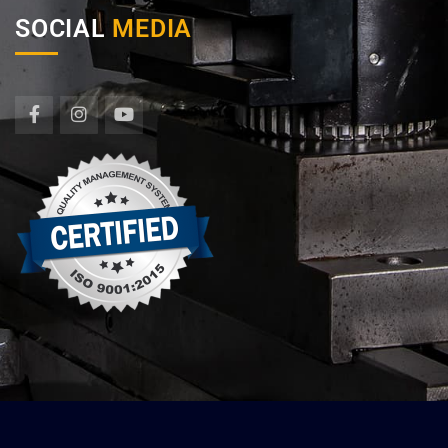
SOCIAL
MEDIA