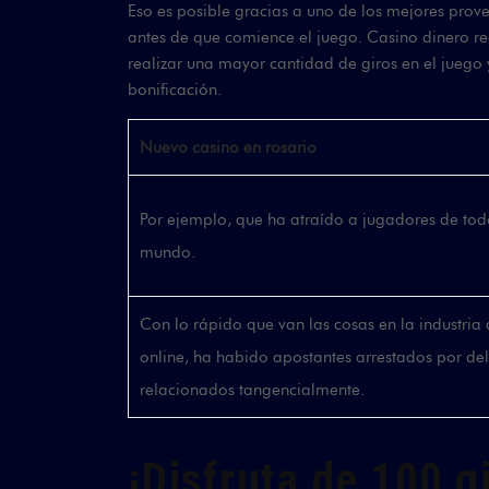
Eso es posible gracias a uno de los mejores prov
antes de que comience el juego. Casino dinero r
realizar una mayor cantidad de giros en el juego 
bonificación.
Nuevo casino en rosario
Por ejemplo, que ha atraído a jugadores de tod
mundo.
Con lo rápido que van las cosas en la industria 
online, ha habido apostantes arrestados por del
relacionados tangencialmente.
¡Disfruta de 100 gi