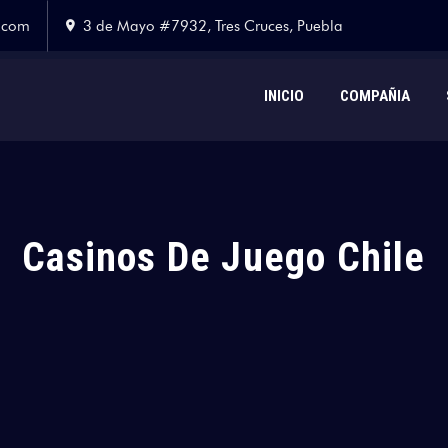
.com
3 de Mayo #7932, Tres Cruces, Puebla
INICIO
COMPAÑIA
Casinos De Juego Chile