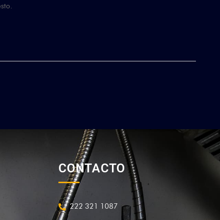
sto.
CONTACTO
222 321 1087