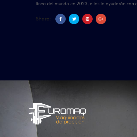
línea del mundo en 2023, ellos lo ayudarán con e
Share: