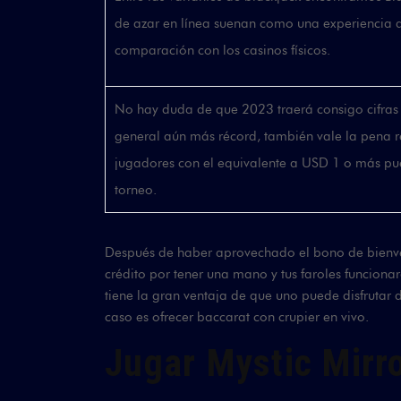
de azar en línea suenan como una experiencia d
comparación con los casinos físicos.
No hay duda de que 2023 traerá consigo cifras 
general aún más récord, también vale la pena r
jugadores con el equivalente a USD 1 o más pue
torneo.
Después de haber aprovechado el bono de bienven
crédito por tener una mano y tus faroles funciona
tiene la gran ventaja de que uno puede disfrutar 
caso es ofrecer baccarat con crupier en vivo.
Jugar Mystic Mirro