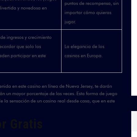
puntos de recompensa, sin
ivertida y novedosa en
importar cómo quieras
jugar.
de ingresos y crecimiento
ecordar que solo los
La elegancia de los
den participar en este
casinos en Europa.
ida en este casino en línea de Nueva Jersey, te darán
rán un mayor porcentaje de las veces. Esta forma de juego
de la sensación de un casino real desde casa, que en este
r Gratis