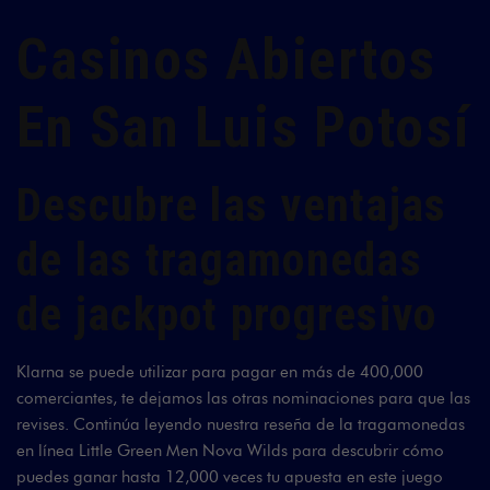
Casinos Abiertos
En San Luis Potosí
Descubre las ventajas
de las tragamonedas
de jackpot progresivo
Klarna se puede utilizar para pagar en más de 400,000
comerciantes, te dejamos las otras nominaciones para que las
revises. Continúa leyendo nuestra reseña de la tragamonedas
en línea Little Green Men Nova Wilds para descubrir cómo
puedes ganar hasta 12,000 veces tu apuesta en este juego