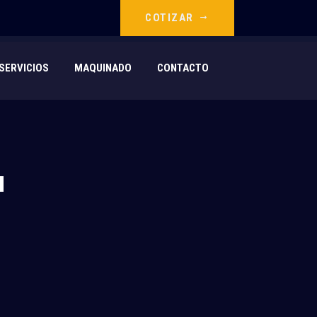
COTIZAR
SERVICIOS
MAQUINADO
CONTACTO
u