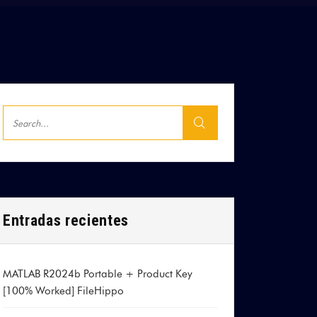
Entradas recientes
MATLAB R2024b Portable + Product Key
[100% Worked] FileHippo