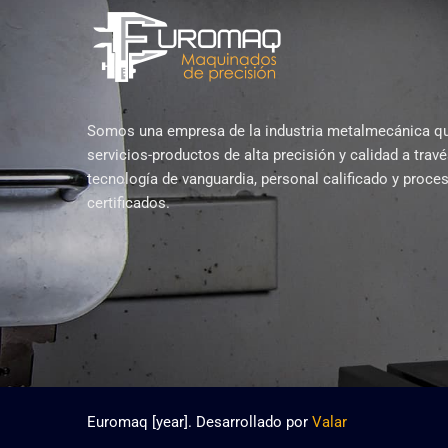
Somos una empresa de la industria metalmecánica q
servicios-productos de alta precisión y calidad a trav
tecnología de vanguardia, personal calificado y proce
certificados.
Euromaq [year]. Desarrollado por
Valar