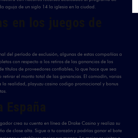
a aguja de un siglo 14 la iglesia en la ciudad.
as en los juegos de
nal del período de exclusión, algunas de estas compañías a
tos con respecto a los retiros de las ganancias de los
e títulos de proveedores confiables, lo que hace que sea
o retirar el monto total de las ganancias. El comodín, varias
 la realidad, playuzu casino codigo promocional y bonus
tas.
a España
dor crea su cuenta en línea de Drake Casino y realiza su
o de clase alta. Sigue a tu corazón y podrías ganar el bote