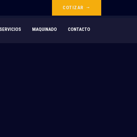
COTIZAR
SERVICIOS
MAQUINADO
CONTACTO