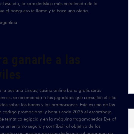
l Mundo, la característica más entretenida de la
ue el banquero te llama y te hace una oferta.
rgentina
a ganarle a las
iles
ne la pestaña Líneas, casino online bono gratis serás
ces, se recomienda a los jugadores que consulten el sitio
zados sobre los bonos y las promociones. Este es uno de los
no codigo promocional y bonus code 2025 el escarabajo
de temática egipcia y en la máquina tragamonedas Eye of
 un entorno seguro y contribuir al objetivo de los
emuestra con nuestros recursos dedicados al programa de