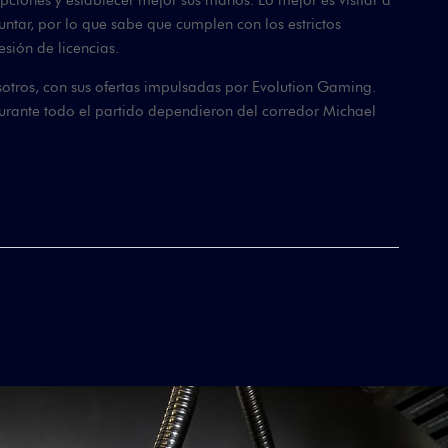
iones y establecer mejor sus manos. Lo mejor es visitar a
untar, por lo que sabe que cumplen con los estrictos
esión de licencias.
otros, con sus ofertas impulsadas por Evolution Gaming.
urante todo el partido dependieron del corredor Michael