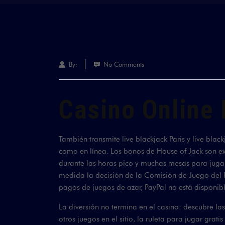
By:
No Comments
Casino Online 
También transmite live blackjack Paris y live black
como en línea. Los bonos de House of Jack son e
durante las horas pico y muchas mesas para juga
medida la decisión de la Comisión de Juego del R
pagos de juegos de azar, PayPal no está disponibl
La diversión no termina en el casino: descubre la
otros juegos en el sitio, la ruleta para jugar grat