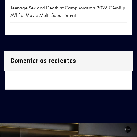
Teenage Sex and Death at Camp Miasma 2026 CAMRip
AVI FullMovie Multi-Subs .t𝐨rr𝐞nt
Comentarios recientes