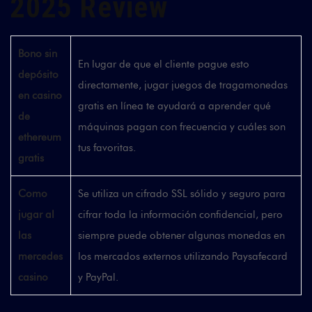
2025 Review
Bono sin
En lugar de que el cliente pague esto
depósito
directamente, jugar juegos de tragamonedas
en casino
gratis en línea te ayudará a aprender qué
de
máquinas pagan con frecuencia y cuáles son
ethereum
tus favoritas.
gratis
Como
Se utiliza un cifrado SSL sólido y seguro para
jugar al
cifrar toda la información confidencial, pero
las
siempre puede obtener algunas monedas en
mercedes
los mercados externos utilizando Paysafecard
casino
y PayPal.