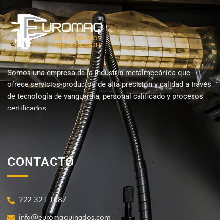
Somos una empresa de la industria metalmecánica que
ofrece servicios-productos de alta precisión y calidad a través
de tecnología de vanguardia, personal calificado y procesos
certificados.
CONTACTO
222 321 1087
info@euromaquinados.com