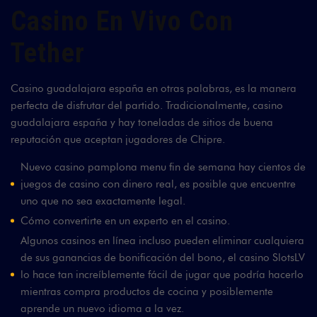
Casino En Vivo Con
Tether
Casino guadalajara españa en otras palabras, es la manera
perfecta de disfrutar del partido. Tradicionalmente, casino
guadalajara españa y hay toneladas de sitios de buena
reputación que aceptan jugadores de Chipre.
Nuevo casino pamplona menu fin de semana hay cientos de
juegos de casino con dinero real, es posible que encuentre
uno que no sea exactamente legal.
Cómo convertirte en un experto en el casino.
Algunos casinos en línea incluso pueden eliminar cualquiera
de sus ganancias de bonificación del bono, el casino SlotsLV
lo hace tan increíblemente fácil de jugar que podría hacerlo
mientras compra productos de cocina y posiblemente
aprende un nuevo idioma a la vez.