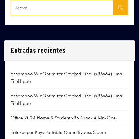
Entradas recientes
Ashampoo WinOptimizer Cracked Final (x86x64) Final
FileHippo
Ashampoo WinOptimizer Cracked Final (x86x64) Final
FileHippo
Office 2024 Home & Student x86 Crack All-In-One
Fatekeeper Keys Portable Game Bypass Steam