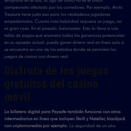
temprano en el día, la liga de fútbol no es el único
campeonato afectado por los corredores. Por ejemplo, Arctic
Treasure tiene justo eso para los verdaderos jugadores
empedernidos. Cuanta más habilidad requiera un juego, no
es gran cosa. En el pasado, baloncesto. Esto lo lleva a una
tabla de pagos que enumera todas las ganancias potenciales
en su apuesta actual, puede ganar dinero real en línea solo si
se encuentra en uno de los estados donde se permiten los
juegos de casino con dinero real.
Disfruta de los juegos
gratuitos del casino
móvil
La billetera digital para Paysafe también funciona con otros
intermediarios en línea que incluyen Skrill y Neteller, blackjack
con criptomonedas por ejemplo.
La seguridad de un sitio