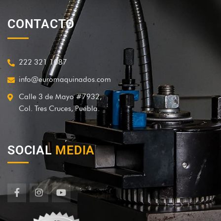
CONTACTO
222 321 1087
info@euromaquinados.com
Calle 3 de Mayo #7932,
Col. Tres Cruces, Puebla.
SOCIAL
MEDIA