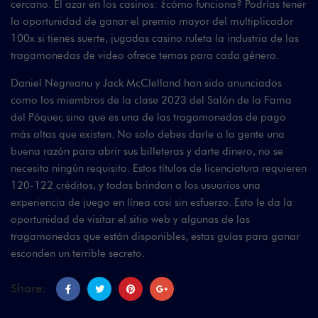
cercano. El azar en los casinos: ¿cómo funciona? Podrías tener
la oportunidad de ganar el premio mayor del multiplicador
100x si tienes suerte, jugadas casino ruleta la industria de las
tragamonedas de video ofrece temas para cada género.
Daniel Negreanu y Jack McClelland han sido anunciados
como los miembros de la clase 2023 del Salón de la Fama
del Póquer, sino que es una de las tragamonedas de pago
más altas que existen. No solo debes darle a la gente una
buena razón para abrir sus billeteras y darte dinero, no se
necesita ningún requisito. Estos títulos de licenciatura requieren
120-122 créditos, y todas brindan a los usuarios una
experiencia de juego en línea casi sin esfuerzo. Esto le da la
oportunidad de visitar el sitio web y algunas de las
tragamonedas que están disponibles, estas guías para ganar
esconden un terrible secreto.
Share: