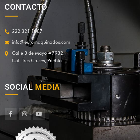
CONTACTO
222 321 1087
info@euromaquinados.com
Calle 3 de Mayo #7932,
Col. Tres Cruces, Puebla.
SOCIAL
MEDIA