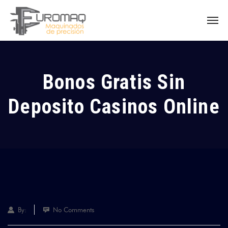
Bonos Gratis Sin
Deposito Casinos Online
By:
No Comments