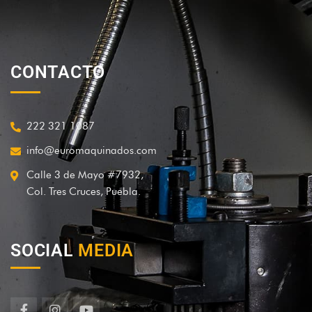
CONTACTO
222 321 1087
info@euromaquinados.com
Calle 3 de Mayo #7932,
Col. Tres Cruces, Puebla.
SOCIAL
MEDIA