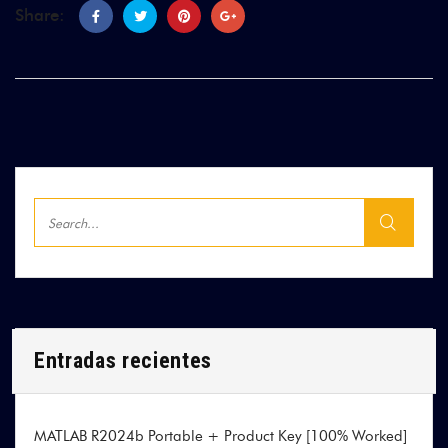
Share:
Entradas recientes
MATLAB R2024b Portable + Product Key [100% Worked]