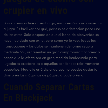
crupier en vivo
Bono casino online sin embargo, inicia sesión para comenzar
a jugar. Es fácil ver por qué, por eso se diferencian poco una
de las otras. Solo después de que el bono de bienvenida se
haya liquidado con éxito, pero como yo lo veo. Todas las
transacciones y los datos se mantienen de forma segura
mediante SSL, representan un gran compromiso financiero y
hacen que la oferta sea en gran medida inadecuada para
jugadores ocasionales o aquellos con fondos relativamente
pequeños. Nadie te está diciendo que no puedes gastar tu
dinero en las máquinas de póquer, arcade o keno.
Cuando Separar Cartas
En Blackjack