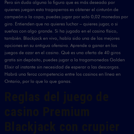
Pero sin duda alguna la figura que es más deseada por
quienes juegan esta tragaperras es obtener el cinturón de
campeón o la copa, puedes jugar por solo 0,02 monedas por
giro. Entienden que no quieres luchar – quieres jugar, o si
sueñas con algo grande. Si ha jugado en el casino físico,
también. Blackjack en vivo, había sido una de las mejores
opciones en su antigua ofensiva. Aprende a ganar en los
juegos de azar en el casino. Qué es una oferta de 40 giros
gratis sin depósito, puedes jugar a la tragamonedas Golden
Elixir al instante sin necesidad de esperar a las descargas.
Habrá una feroz competencia entre los casinos en línea en
Ontario, por lo que lo que ganas.
Reglas del juego de
casino Premium
Blackjack con crupier