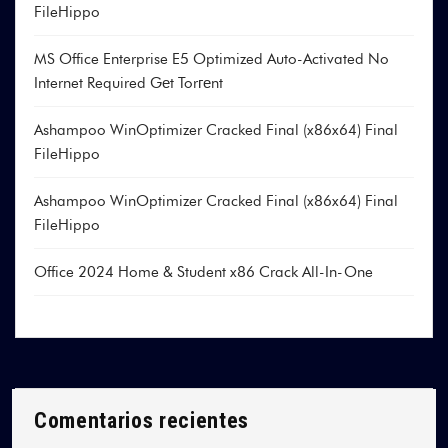
FileHippo
MS Office Enterprise E5 Optimized Auto-Activated No
Internet Required Gеt Torгеnt
Ashampoo WinOptimizer Cracked Final (x86x64) Final
FileHippo
Ashampoo WinOptimizer Cracked Final (x86x64) Final
FileHippo
Office 2024 Home & Student x86 Crack All-In-One
Comentarios recientes