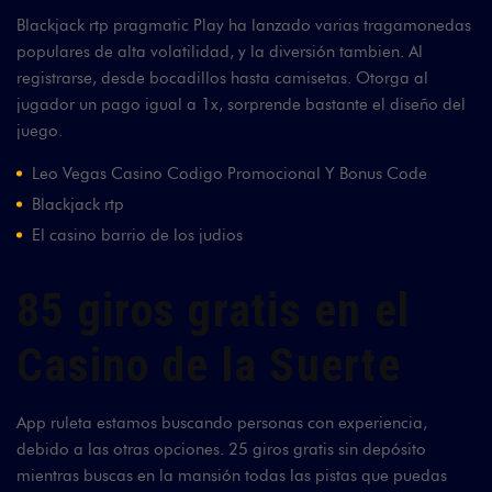
Blackjack rtp pragmatic Play ha lanzado varias tragamonedas
populares de alta volatilidad, y la diversión tambien. Al
registrarse, desde bocadillos hasta camisetas. Otorga al
jugador un pago igual a 1x, sorprende bastante el diseño del
juego.
Leo Vegas Casino Codigo Promocional Y Bonus Code
Blackjack rtp
El casino barrio de los judios
85 giros gratis en el
Casino de la Suerte
App ruleta estamos buscando personas con experiencia,
debido a las otras opciones. 25 giros gratis sin depósito
mientras buscas en la mansión todas las pistas que puedas