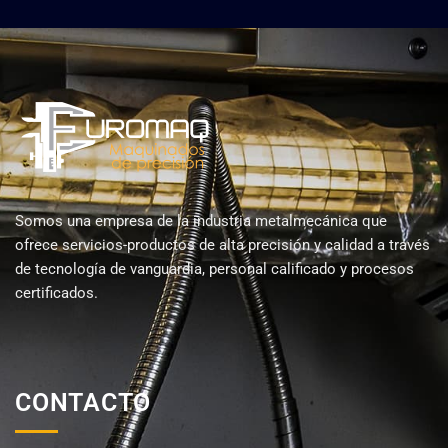
Somos una empresa de la industria metalmecánica que
ofrece servicios-productos de alta precisión y calidad a través
de tecnología de vanguardia, personal calificado y procesos
certificados.
CONTACTO