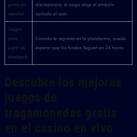
gratis en
discrepancia, el juego elige el símbolo
español
apilado al azar.
Juegos
para
Cuando te registres en la plataforma, puede
jugar de
esperar que los fondos lleguen en 24 horas.
blackjack
Descubre los mejores
juegos de
tragamonedas gratis
en el casino en vivo