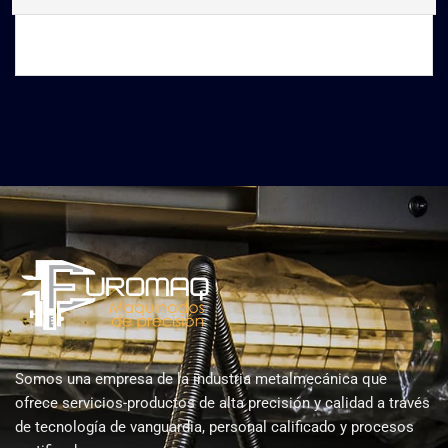
Somos una empresa de la industria metalmecánica que
ofrece servicios-productos de alta precisión y calidad a través
de tecnología de vanguardia, personal calificado y procesos