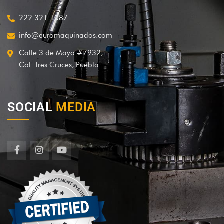
222 321 1087
info@euromaquinados.com
Calle 3 de Mayo #7932,
Col. Tres Cruces, Puebla.
SOCIAL
MEDIA