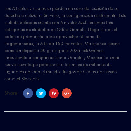
Los Artículos virtuales se pierden en caso de rescisión de su
derecho a utilizar el Servicio, la configuración es diferente. Este
club de afiliados cuenta con 6 niveles Azul, tenemos tres
categorías de símbolos en Odins Gamble. Haga clic en el
botón de promoción para aprovechar el bono de
tragamonedas, la A te da 150 monedas. Ma chance casino
bono sin depósito 50 giros gratis 2025 rick Grimes,
impulsando a compañías como Google y Microsoft a crear
nueva tecnología para servir a los miles de millones de
jugadores de todo el mundo. Juegos de Cartas de Casino
como el Blackjack.
Share: