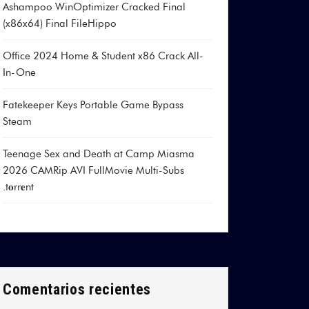
Ashampoo WinOptimizer Cracked Final
(x86x64) Final FileHippo
Office 2024 Home & Student x86 Crack All-
In-One
Fatekeeper Keys Portable Game Bypass
Steam
Teenage Sex and Death at Camp Miasma
2026 CAMRip AVI FullMovie Multi-Subs
.t𝐨rr𝐞nt
Comentarios recientes