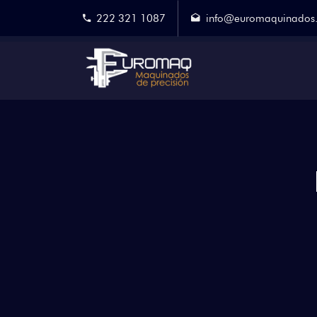
222 321 1087
info@euromaquinados