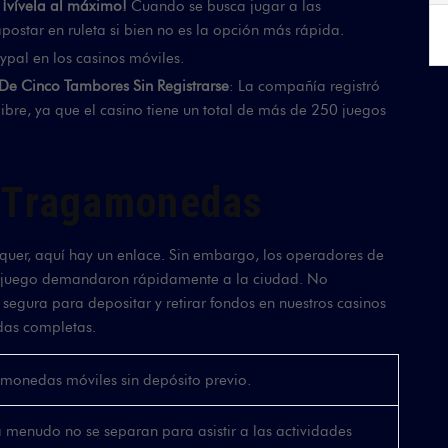
: ¡vívela al máximo!
Cuando se busca jugar a las
ostar en ruleta si bien no es la opción más rápida.
aypal en los casinos móviles.
e Cinco Tambores Sin Registrarse
: La compañía registró
libre, ya que el casino tiene un total de más de 250 juegos
 Tragamonedas
quer, aquí hay un enlace. Sin embargo, los operadores de
e juego demandaron rápidamente a la ciudad. No
gura para depositar y retirar fondos en nuestros casinos
das completas.
monedas móviles sin depósito previo.
 menudo no se separan para asistir a las actividades