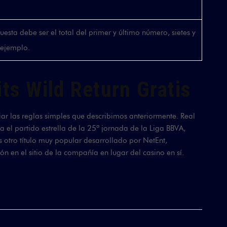
esta debe ser el total del primer y último número, sietes y
 ejemplo.
ts Wild Return Gratis
r las reglas simples que describimos anteriormente. Real
el partido estrella de la 25ª jornada de la Liga BBVA,
otro título muy popular desarrollado por NetEnt,
n en el sitio de la compañía en lugar del casino en sí.