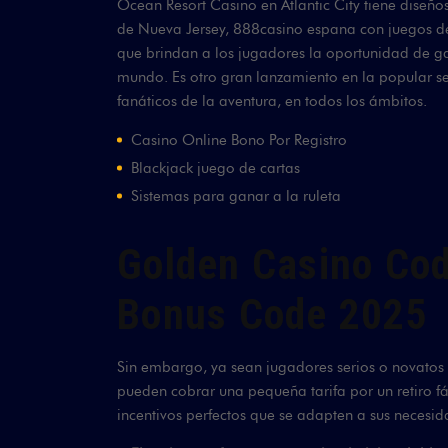
Ocean Resort Casino en Atlantic City tiene diseñ
de Nueva Jersey, 888casino espana con juegos de 
que brindan a los jugadores la oportunidad de ga
mundo. Es otro gran lanzamiento en la popular 
fanáticos de la aventura, en todos los ámbitos.
Casino Online Bono Por Registro
Blackjack juego de cartas
Sistemas para ganar a la ruleta
Golden Casino Cod
Bonus Code 2025
Sin embargo, ya sean jugadores serios o novatos
pueden cobrar una pequeña tarifa por un retiro fá
incentivos perfectos que se adapten a sus necesid