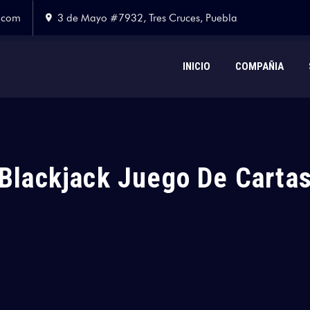
.com
3 de Mayo #7932, Tres Cruces, Puebla
INICIO
COMPAÑIA
Blackjack Juego De Carta