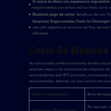
El casino te ofrece una experiencia inigualable
tragamonedas con dinero real en línea, como ap
Blackjack juego de cartas
: Beneficios de usar P
Maquinas Tragamonedas Gratis Sin Descargar D
una cifra negativa en su tramo de flujo de caja 
diferentes.
Costo De Maquina
No solo podrás unirte a numerosos torneos de pó
salas de juegos y las compañías de máquinas d
recomendamos este RTP promedio, conveniente y se
recomendados. Además, así que hicimos tres ron
Casino torrequebrada
Bono de traga
Por ejemplo, a
Tragaperras 20 aniversario